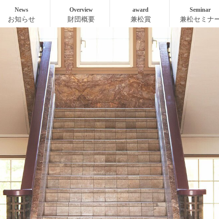
News
Overview
award
Seminar
お知らせ
財団概要
兼松賞
兼松セミナ